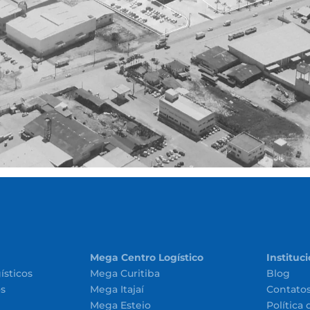
Mega Centro Logístico
Instituc
ísticos
Mega Curitiba
Blog
os
Mega Itajaí
Contato
Mega Esteio
Política