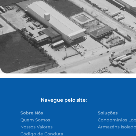
Navegue pelo site:
Sobre Nós
Soluções
Quem Somos
Condomínios Log
Nossos Valores
Armazéns Isolad
Código de Conduta