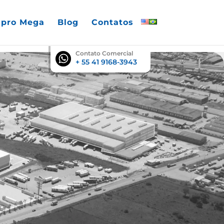
pro Mega
Blog
Contatos
English
Português
Contato Comercial
+ 55 41 9168-3943