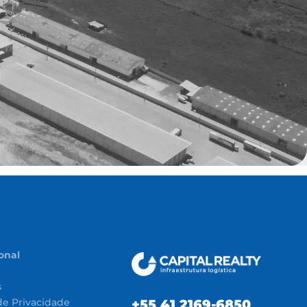
ional
s
 de Privacidade
+55 41 2169-6850