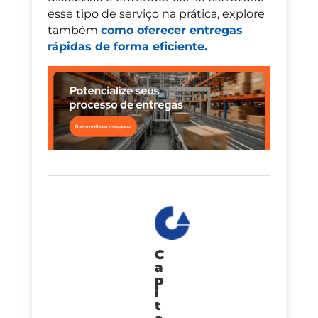
esse tipo de serviço na prática, explore
também
como oferecer entregas
rápidas de forma eficiente.
C
a
p
i
t