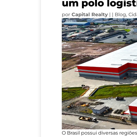
um polo logíst
por
Capital Realty
|
|
Blog
,
Cid
O Brasil possui diversas regiõ