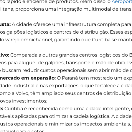
o rápido e eficiente de produtos. Além disso, o
Aeroport
olitana, proporciona uma integração multimodal de trans
usta:
A cidade oferece uma infraestrutura completa para 
os galpões logísticos e centros de distribuição. Esses 
 varejo omnichannel, garantindo que Curitiba se man
ivo:
Comparada a outros grandes centros logísticos do Br
vos para aluguel de galpões, transporte e mão de obra. 
 buscam reduzir custos operacionais sem abrir mão de qu
mercado em expansão:
O Paraná tem mostrado um expr
dade industrial e nas exportações, o que fortalece a cid
como a Volvo, têm ampliado seus centros de distribuição 
novos investimentos;
e:
Curitiba é reconhecida como uma cidade inteligente, 
áveis aplicadas para otimizar a cadeia logística. A cid
custos operacionais e minimizar os impactos ambienta
tável para o setor.