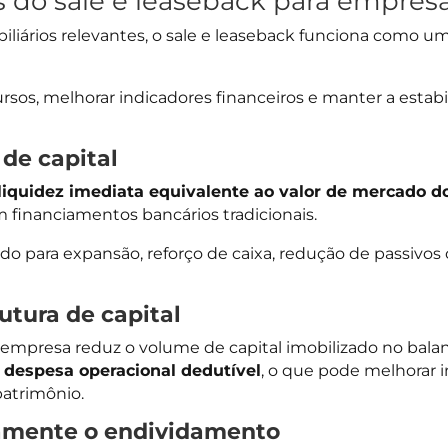
s do sale e leaseback para empres
iliários relevantes, o sale e leaseback funciona como u
ursos, melhorar indicadores financeiros e manter a estab
 de capital
liquidez imediata equivalente ao valor de mercado do
m financiamentos bancários tradicionais.
ado para expansão, reforço de caixa, redução de passivo
utura de capital
 a empresa reduz o volume de capital imobilizado no ba
o
despesa operacional dedutível
, o que pode melhorar 
atrimônio.
tamente o endividamento