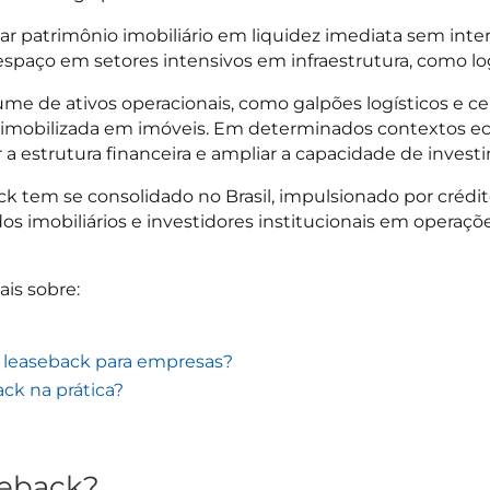
ar patrimônio imobiliário em liquidez imediata sem inte
paço em setores intensivos em infraestrutura, como logís
 de ativos operacionais, como galpões logísticos e cent
ar imobilizada em imóveis. Em determinados contextos e
r a estrutura financeira e ampliar a capacidade de invest
ck tem se consolidado no Brasil, impulsionado por crédito
os imobiliários e investidores institucionais em operaç
ais sobre:
e leaseback para empresas?
ack na prática?
seback?