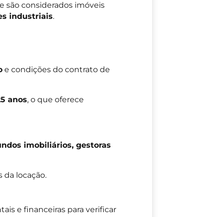
nte são considerados imóveis
es industriais
.
o
e condições do contrato de
25 anos
, o que oferece
undos imobiliários, gestoras
 da locação.
ais e financeiras para verificar