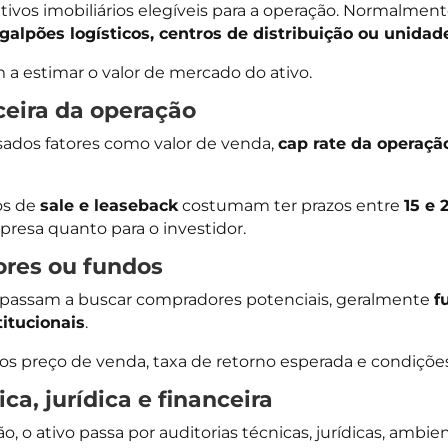
 ativos imobiliários elegíveis para a operação. Normalme
galpões logísticos, centros de distribuição ou unidad
 estimar o valor de mercado do ativo.
ceira da operação
isados fatores como valor de venda,
cap rate da operaçã
os de
sale e leaseback
costumam ter prazos entre
15 e 
presa quanto para o investidor.
ores ou fundos
 passam a buscar compradores potenciais, geralmente
f
titucionais
.
preço de venda, taxa de retorno esperada e condições
ca, jurídica e financeira
 o ativo passa por auditorias técnicas, jurídicas, ambient