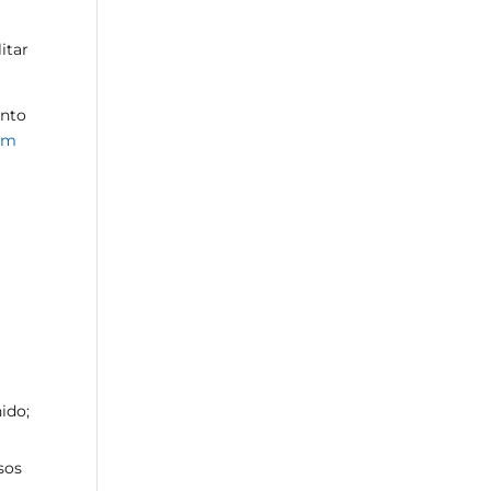
itar
ento
 um
ido;
sos